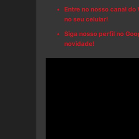
Entre no nosso canal do
no seu celular!
Siga nosso perfil no Go
novidade!