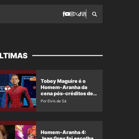
LTIMAS
Tobey Maguire é o
Homem-Aranha da
cena pós-créditos de
Um Novo Dia?
Por Elvis de Sá
Homem-Aranha 4:
Jean Grey foi escolha