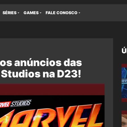
SÉRIES
GAMES
FALE CONOSCO
Ú
aos anúncios das
 Studios na D23!