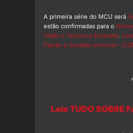
A primeira série do MCU será
F
estão confirmadas para o
Disne
Visão e Feiticeira Escarlate
.
Lei
Falcão e Soldado Invernal – CO
Leia TUDO SOBRE Fa