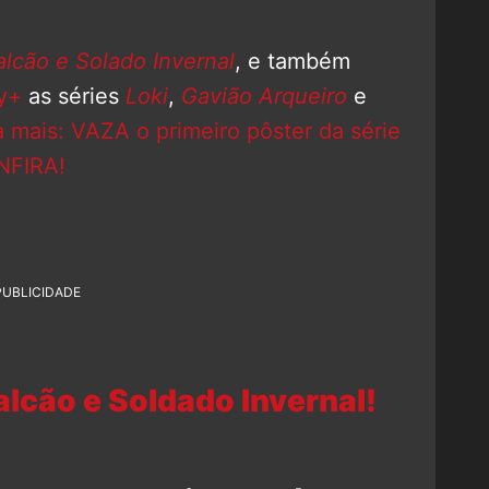
alcão e Solado Invernal
, e também
y+
as séries
Loki
,
Gavião Arqueiro
e
a mais: VAZA o primeiro pôster da série
NFIRA!
PUBLICIDADE
lcão e Soldado Invernal!