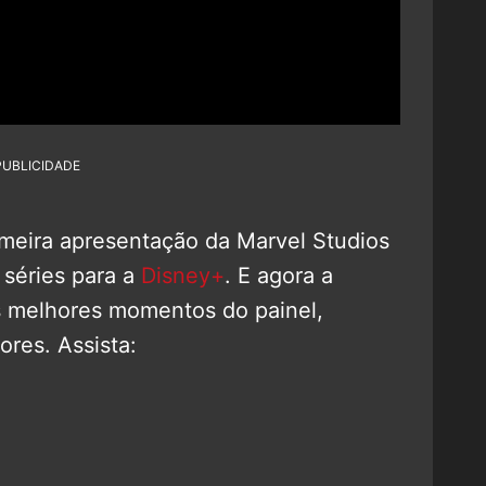
PUBLICIDADE
rimeira apresentação da Marvel Studios
 séries para a
Disney+
. E agora a
s melhores momentos do painel,
ores. Assista: