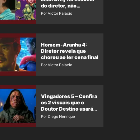
do diretor, não
imposição da Marvel
Por Victor Palácio
Homem-Aranha 4:
Diretor revela que
chorou ao ler cena final
Por Victor Palácio
Vingadores 5 – Confira
os 2 visuais que o
Doutor Destino usará
no filme
Por Diego Henrique