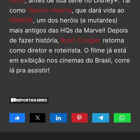
Ferro
, antes de sua série no Disney+. Tal
como
Tenoch Huerta
, que dará vida ao
NAMOR
, um dos heróis (e mutantes)
mais antigos das HQs da Marvel! Depois
de fazer história,
Ryan Coogler
retorna
como diretor e roteirista. O filme já está
em exibição nos cinemas do Brasil, corre
lá pra assistir!
REPORTAR ERRO