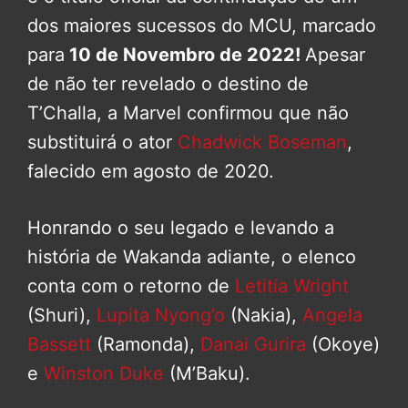
dos maiores sucessos do MCU, marcado
para
10 de Novembro de 2022!
Apesar
de não ter revelado o destino de
T’Challa, a Marvel confirmou que não
substituirá o ator
Chadwick Boseman
,
falecido em agosto de 2020.
Honrando o seu legado e levando a
história de Wakanda adiante, o elenco
conta com o retorno de
Letitia Wright
(Shuri),
Lupita Nyong’o
(Nakia),
Angela
Bassett
(Ramonda),
Danai Gurira
(Okoye)
e
Winston Duke
(M’Baku).