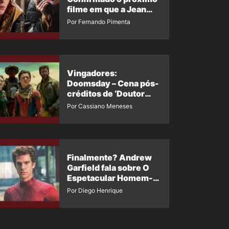
filme em que a Jean
Grey irá aparecer
Por Fernando Pimenta
Vingadores:
Doomsday – Cena pós-
créditos de ‘Doutor
Destino’ é revelada
Por Cassiano Meneses
Finalmente? Andrew
Garfield fala sobre O
Espetacular Homem-
Aranha 3
Por Diego Henrique