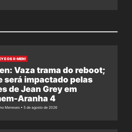
Y E OS X-MEN!
n: Vaza trama do reboot;
e será impactado pelas
es de Jean Grey em
em-Aranha 4
ano Meneses
5 de agosto de 2026