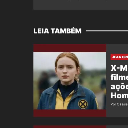
LEIA TAMBÉM
JEAN GRE
X-Me
film
açõ
Hom
Por Cassi