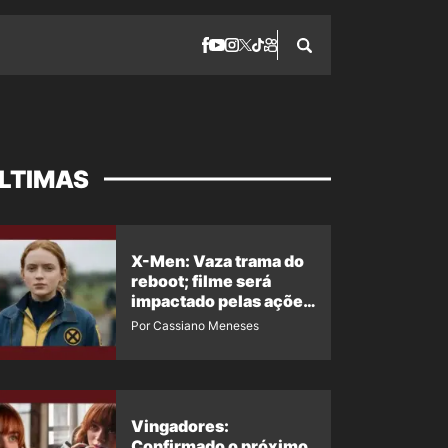
LTIMAS
X-Men: Vaza trama do
reboot; filme será
impactado pelas ações
de Jean Grey em
Por Cassiano Meneses
Homem-Aranha 4
Vingadores:
Confirmado o próximo