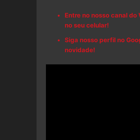
Entre no nosso canal do
no seu celular!
Siga nosso perfil no Go
novidade!