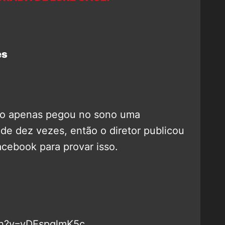
es
o apenas pegou no sono uma
de dez vezes, então o diretor publicou
cebook para provar isso.
ch?v=vDEspglmK5c