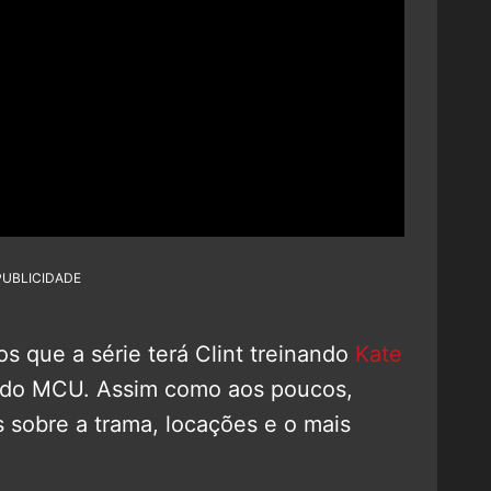
PUBLICIDADE
s que a série terá Clint treinando
Kate
ra do MCU. Assim como aos poucos,
sobre a trama, locações e o mais