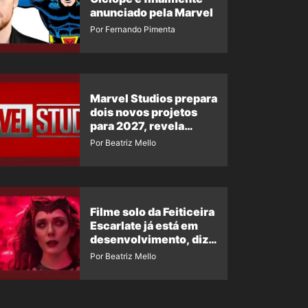
anunciado pela Marvel
Por Fernando Pimenta
Marvel Studios prepara
dois novos projetos
para 2027, revela
insider
Por Beatriz Mello
Filme solo da Feiticeira
Escarlate já está em
desenvolvimento, diz
insider
Por Beatriz Mello