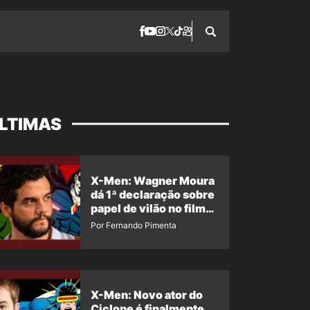
LTIMAS
X-Men: Wagner Moura
dá 1ª declaração sobre
papel de vilão no filme
da Marvel
Por Fernando Pimenta
X-Men: Novo ator do
Ciclope é finalmente