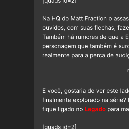
[quads id=2]
Na HQ do Matt Fraction o assas
ouvidos, com suas flechas, faz
Também há rumores de que a E
personagem que também é surda
realmente para a perca de audiç
E você, gostaria de ver este la
finalmente explorado na série?
fique ligado no
Legado
para ma
[quads id=2]