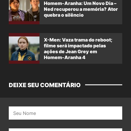
Homem-Aranha: Um Novo Dia –
Ned recuperou a memória? Ator
quebra o silêncio
X-Men: Vaza trama do reboot;
filme será impactado pelas
ações de Jean Grey em
Homem-Aranha 4
DEIXE SEU COMENTÁRIO
Nome: