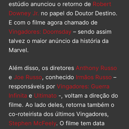
estúdio anunciou o retorno de
Robert
Downey Jr.
no papel do Doutor Destino.
E com o filme agora chamado de
Vingadores: Doomsday
– sendo assim
talvez o maior anúncio da história da
Marvel.
Além disso, os diretores
Anthony Russo
e
Joe Russo
, conhecido
Irmãos Russo
–
responsáveis por
Vingadores: Guerra
Infinita
e
Ultimato
-, voltam a direção do
filme. Ao lado deles, retorna também o
co-roteirista dos últimos Vingadores,
Stephen McFeely
. O filme tem data