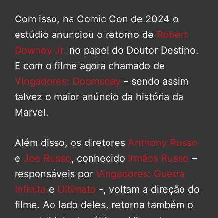
Com isso, na Comic Con de 2024 o
estúdio anunciou o retorno de
Robert
Downey Jr.
no papel do Doutor Destino.
E com o filme agora chamado de
Vingadores: Doomsday
– sendo assim
talvez o maior anúncio da história da
Marvel.
Além disso, os diretores
Anthony Russo
e
Joe Russo
, conhecido
Irmãos Russo
–
responsáveis por
Vingadores: Guerra
Infinita
e
Ultimato
-, voltam a direção do
filme. Ao lado deles, retorna também o