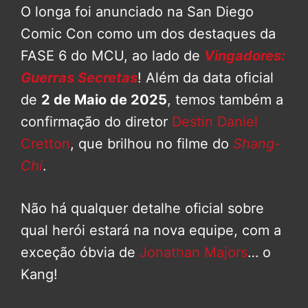
O longa foi anunciado na San Diego
Comic Con como um dos destaques da
FASE 6 do MCU, ao lado de
Vingadores:
Guerras Secretas
! Além da data oficial
de
2 de Maio de 2025
, temos também a
confirmação do diretor
Destin Daniel
Cretton
, que brilhou no filme do
Shang-
Chi
.
Não há qualquer detalhe oficial sobre
qual herói estará na nova equipe, com a
exceção óbvia de
Jonathan Majors
… o
Kang!