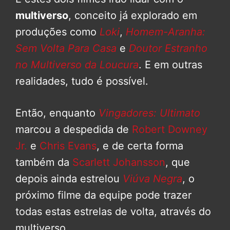
multiverso
, conceito já explorado em
produções como
Loki
,
Homem-Aranha:
Sem Volta Para Casa
e
Doutor Estranho
no Multiverso da Loucura
. E em outras
realidades, tudo é possível.
Então, enquanto
Vingadores: Ultimato
marcou a despedida de
Robert Downey
Jr.
e
Chris Evans
, e de certa forma
também da
Scarlett Johansson
, que
depois ainda estrelou
Viúva Negra
, o
próximo filme da equipe pode trazer
todas estas estrelas de volta, através do
multiverso.