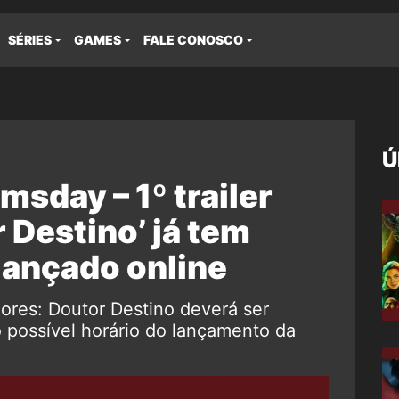
SÉRIES
GAMES
FALE CONOSCO
Ú
sday – 1º trailer
r Destino’ já tem
 lançado online
adores: Doutor Destino deverá ser
o possível horário do lançamento da