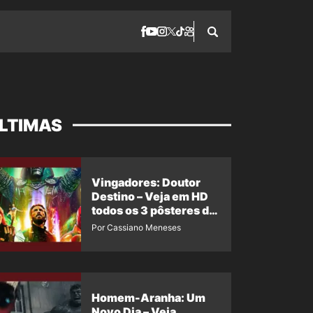
LTIMAS
Vingadores: Doutor
Destino – Veja em HD
todos os 3 pôsteres de
‘Doomsday’ + 1 imagem
Por Cassiano Meneses
oficial com os 26
heróis do filme
Homem-Aranha: Um
Novo Dia – Veja