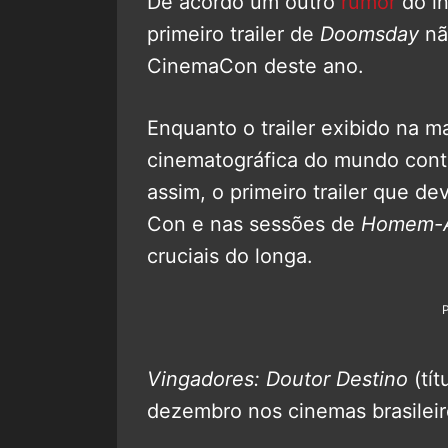
De acordo um outro
rumor
do i
primeiro trailer de
Doomsday
nã
CinemaCon deste ano.
Enquanto o trailer exibido na m
cinematográfica do mundo conti
assim, o primeiro trailer que d
Con e nas sessões de
Homem-A
cruciais do longa.
Vingadores: Doutor Destino
(tít
dezembro nos cinemas brasileir