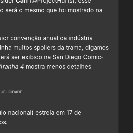
nsider
Carl
(@ProjectHurts), esse
o será o mesmo que foi mostrado na
aior convenção anual da indústria
nha muitos spoilers da trama, digamos
everá ser exibido na San Diego Comic-
ranha 4
mostra menos detalhes
PUBLICIDADE
ulo nacional) estreia em 17 de
os.