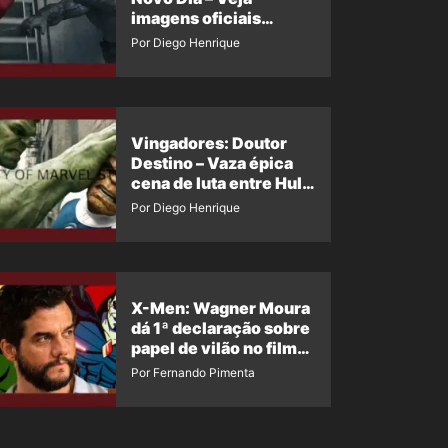
imagens oficiais
descartadas do Hulk
Por Diego Henrique
Cinza no filme
Vingadores: Doutor
Destino – Vaza épica
cena de luta entre Hulk
e o Coisa
Por Diego Henrique
X-Men: Wagner Moura
dá 1ª declaração sobre
papel de vilão no filme
da Marvel
Por Fernando Pimenta