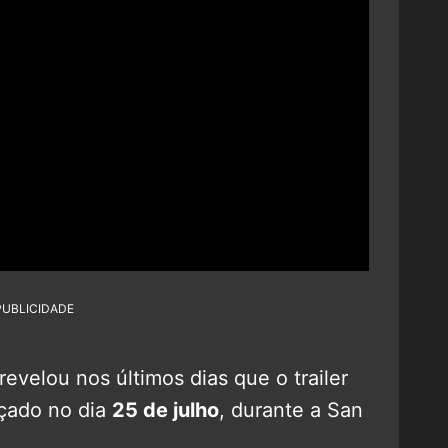
PUBLICIDADE
revelou nos últimos dias que o trailer
çado no dia
25 de julho
, durante a San