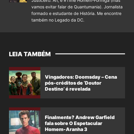
Justiceiro. Ah, e #Time Homem-Formiga (mas
vamos evitar falar de Quantumania). Jornalista
formado e estudante de História. Me encontre
também no Legado da DC.
LEIA TAMBÉM
Vingadores: Doomsday – Cena
pós-créditos de ‘Doutor
Destino’ é revelada
Finalmente? Andrew Garfield
fala sobre O Espetacular
Homem-Aranha 3