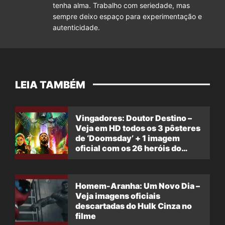
tenha alma. Trabalho com seriedade, mas
sempre deixo espaço para experimentação e
autenticidade.
LEIA TAMBÉM
Vingadores: Doutor Destino –
Veja em HD todos os 3 pôsteres
de ‘Doomsday’ + 1 imagem
oficial com os 26 heróis do
filme
Homem-Aranha: Um Novo Dia –
Veja imagens oficiais
descartadas do Hulk Cinza no
filme