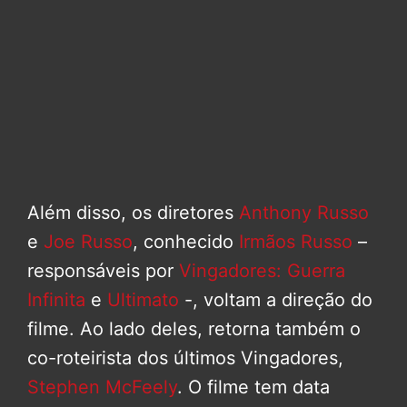
Além disso, os diretores
Anthony Russo
e
Joe Russo
, conhecido
Irmãos Russo
–
responsáveis por
Vingadores: Guerra
Infinita
e
Ultimato
-, voltam a direção do
filme. Ao lado deles, retorna também o
co-roteirista dos últimos Vingadores,
Stephen McFeely
. O filme tem data