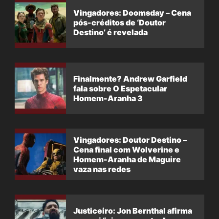
Vingadores: Doomsday – Cena
pós-créditos de ‘Doutor
Destino’ é revelada
Finalmente? Andrew Garfield
fala sobre O Espetacular
Homem-Aranha 3
Vingadores: Doutor Destino –
Cena final com Wolverine e
Homem-Aranha de Maguire
vaza nas redes
Justiceiro: Jon Bernthal afirma