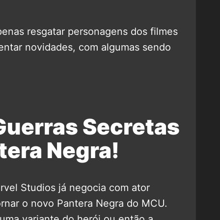
penas resgatar personagens dos filmes
entar novidades, com algumas sendo
Guerras Secretas
tera Negra!
vel Studios já negocia com ator
tornar o novo Pantera Negra do MCU.
uma variante do herói ou então a