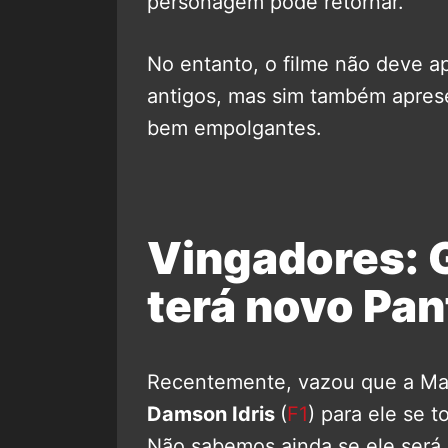
personagem pode retornar.
No entanto, o filme não deve a
antigos, mas sim também apres
bem empolgantes.
Vingadores: 
terá novo Pan
Recentemente, vazou que a Mar
Damson Idris
(
F1
) para ele se 
Não sabemos ainda se ele será 