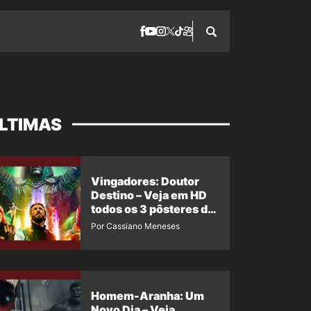
LTIMAS
Vingadores: Doutor
Destino – Veja em HD
todos os 3 pôsteres de
‘Doomsday’ + 1 imagem
Por Cassiano Meneses
oficial com os 26
heróis do filme
Homem-Aranha: Um
Novo Dia – Veja