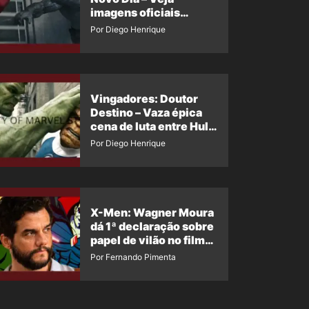
imagens oficiais
descartadas do Hulk
Por Diego Henrique
Cinza no filme
Vingadores: Doutor
Destino – Vaza épica
cena de luta entre Hulk
e o Coisa
Por Diego Henrique
X-Men: Wagner Moura
dá 1ª declaração sobre
papel de vilão no filme
da Marvel
Por Fernando Pimenta