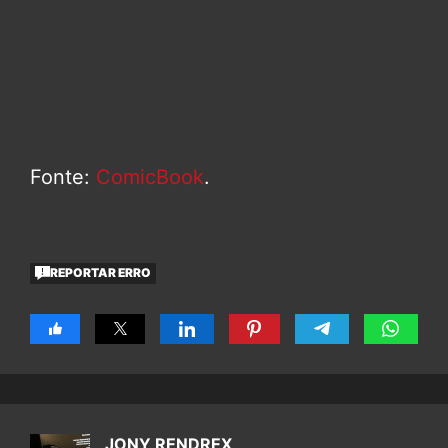
Fonte:
ComicBook
.
REPORTAR ERRO
JONY RENDREX