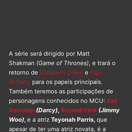
A série será dirigido por Matt
Shakman
(Game of Thrones)
, e trará o
retorno de
Elizabeth Olsen
e
Paul
Bettany
para os papeis principais.
Também teremos as participações de
personagens conhecidos no MCU:
Kat
Dennings
(Darcy)
,
Randall Park
(Jimmy
Woo)
,
e a atriz
Teyonah Parris,
que
apesar de ter uma atriz novata, é a