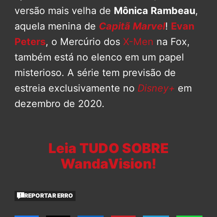
versão mais velha de
Mônica Rambeau
,
aquela menina de
Capitã Marvel
!
Evan
Peters
, o Mercúrio dos
X-Men
na Fox,
também está no elenco em um papel
misterioso. A série tem previsão de
estreia exclusivamente no
Disney+
em
dezembro de 2020.
Leia TUDO SOBRE
WandaVision!
REPORTAR ERRO