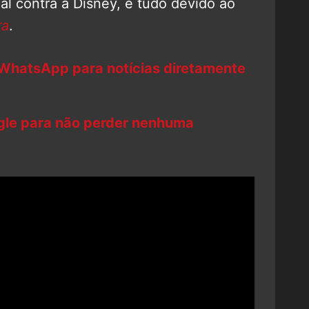
al contra a Disney, e tudo devido ao
ra
.
 WhatsApp para notícias diretamente
ogle para não perder nenhuma