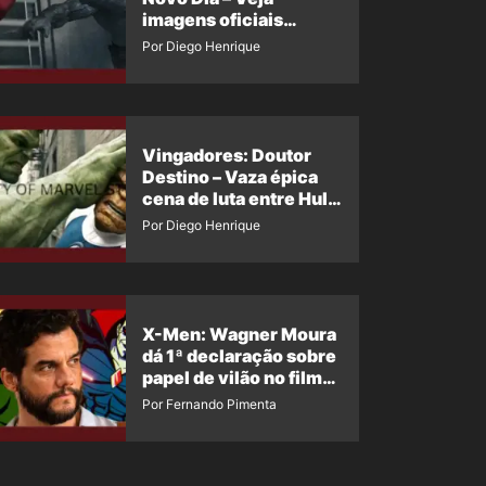
imagens oficiais
descartadas do Hulk
Por Diego Henrique
Cinza no filme
Vingadores: Doutor
Destino – Vaza épica
cena de luta entre Hulk
e o Coisa
Por Diego Henrique
X-Men: Wagner Moura
dá 1ª declaração sobre
papel de vilão no filme
da Marvel
Por Fernando Pimenta