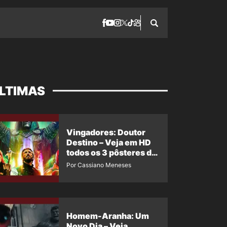
LTIMAS
Vingadores: Doutor
Destino – Veja em HD
todos os 3 pôsteres de
‘Doomsday’ + 1 imagem
Por Cassiano Meneses
oficial com os 26
heróis do filme
Homem-Aranha: Um
Novo Dia – Veja