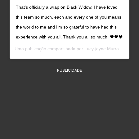
That’s officially a wrap on Black Widow. I have loved
this team so much, each and every one of you means
the world to me and I’m so grateful to have had this
experience with you all. Thank you all so much. 🖤🖤🖤
Uma publicação compartilhada por
Lucy-jayne Murray
(@lucyj
PUBLICIDADE