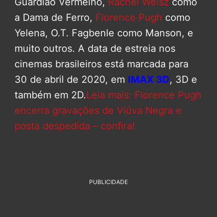
Guardião Vermelho,
Rachel Weisz
como
a Dama de Ferro,
Florence Pugh
como
Yelena, O.T. Fagbenle como Manson, e
muito outros. A data de estreia nos
cinemas brasileiros está marcada para
30 de abril de 2020, em
IMAX 3D
, 3D e
também em 2D.
Leia mais: Florence Pugh
encerra gravações de Viúva Negra e
posta despedida – confira!
PUBLICIDADE