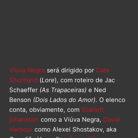
Viúva Negra
será dirigido por
Cate
Shortland
(
Lore
), com roteiro de Jac
Schaeffer
(As Trapaceiras)
e Ned
Benson
(Dois Lados do Amor)
. O elenco
conta, obviamente, com
Scarlett
johansson
como a Viúva Negra,
David
Harbour
como Alexei Shostakov, aka