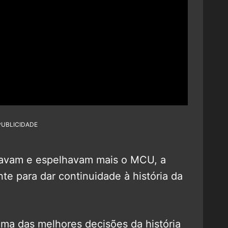
PUBLICIDADE
çavam e espelhavam mais o MCU, a
te para dar continuidade à história da
uma das melhores decisões da história