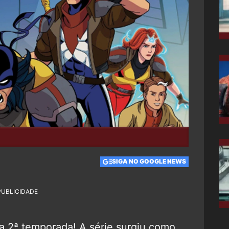
SIGA NO GOOGLE NEWS
PUBLICIDADE
ua 2ª temporada! A série surgiu como