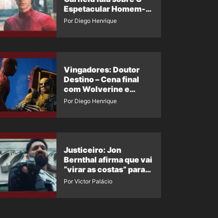
Espetacular Homem-
Aranha 3
Por Diego Henrique
Vingadores: Doutor
Destino – Cena final
com Wolverine e
Homem-Aranha de
Por Diego Henrique
Maguire vaza nas
redes
Justiceiro: Jon
Bernthal afirma que vai
“virar as costas” para
os fãs
Por Victor Palácio