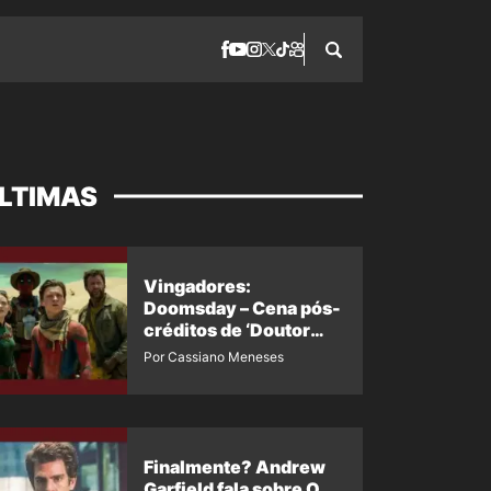
LTIMAS
Vingadores:
Doomsday – Cena pós-
créditos de ‘Doutor
Destino’ é revelada
Por Cassiano Meneses
Finalmente? Andrew
Garfield fala sobre O