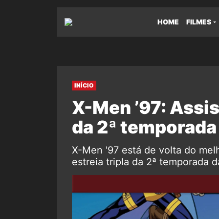
HOME
FILMES
INÍCIO
X-Men ’97: Assis
da 2ª temporada
X-Men '97 está de volta do melh
estreia tripla da 2ª temporada d