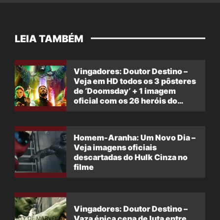
LEIA TAMBÉM
Vingadores: Doutor Destino –
Veja em HD todos os 3 pôsteres
de ‘Doomsday’ + 1 imagem
oficial com os 26 heróis do
filme
Homem-Aranha: Um Novo Dia –
Veja imagens oficiais
descartadas do Hulk Cinza no
filme
Vingadores: Doutor Destino –
Vaza épica cena de luta entre