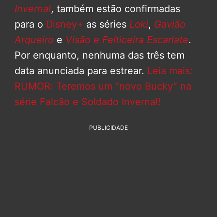
Invernal
, também estão confirmadas
para o
Disney+
as séries
Loki
,
Gavião
Arqueiro
e
Visão e Feiticeira Escarlate
.
Por enquanto, nenhuma das três tem
data anunciada para estrear.
Leia mais:
RUMOR: Teremos um “novo Bucky” na
série Falcão e Soldado Invernal!
PUBLICIDADE