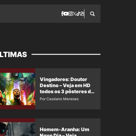
LTIMAS
Vingadores: Doutor
Destino – Veja em HD
todos os 3 pôsteres de
‘Doomsday’ + 1 imagem
Por Cassiano Meneses
oficial com os 26
heróis do filme
Homem-Aranha: Um
Novo Dia – Veja