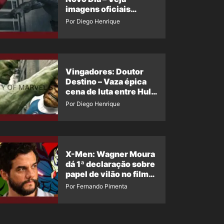
imagens oficiais
descartadas do Hulk
Por Diego Henrique
Cinza no filme
Vingadores: Doutor
Destino – Vaza épica
cena de luta entre Hulk
e o Coisa
Por Diego Henrique
X-Men: Wagner Moura
dá 1ª declaração sobre
papel de vilão no filme
da Marvel
Por Fernando Pimenta