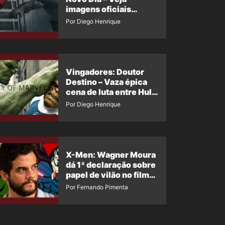
imagens oficiais
descartadas do Hulk
Por Diego Henrique
Cinza no filme
Vingadores: Doutor
Destino – Vaza épica
cena de luta entre Hulk
e o Coisa
Por Diego Henrique
X-Men: Wagner Moura
dá 1ª declaração sobre
papel de vilão no filme
da Marvel
Por Fernando Pimenta