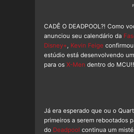
CADÊ O DEADPOOL?! Como você 
anunciou seu calendário da
Fas
Disney+
,
Kevin Feige
confirmou 
estúdio está desenvolvendo um
para os
X-Men
dentro do MCU!!
Já era esperado que ou o Quart
primeiros a serem rebootados p
do
Deadpool
continua um mistér