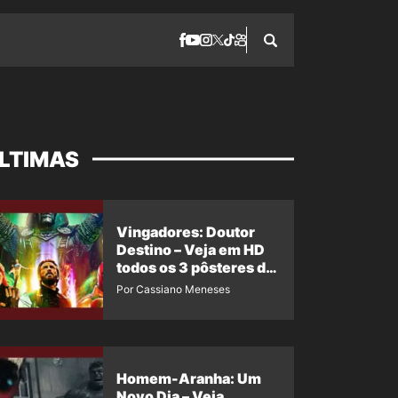
LTIMAS
Vingadores: Doutor
Destino – Veja em HD
todos os 3 pôsteres de
‘Doomsday’ + 1 imagem
Por Cassiano Meneses
oficial com os 26
heróis do filme
Homem-Aranha: Um
Novo Dia – Veja