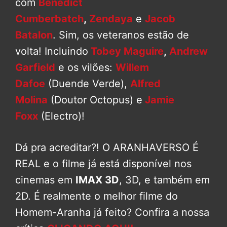
com
Benedict
Cumberbatch
,
Zendaya
e
Jacob
Batalon
. Sim, os veteranos estão de
volta! Incluindo
Tobey Maguire
,
Andrew
Garfield
e os vilões:
Willem
Dafoe
(Duende Verde),
Alfred
Molina
(Doutor Octopus) e
Jamie
Foxx
(Electro)!
Dá pra acreditar?! O ARANHAVERSO É
REAL e o filme já está disponível nos
cinemas em
IMAX 3D
, 3D, e também em
2D. É realmente o melhor filme do
Homem-Aranha já feito? Confira a nossa