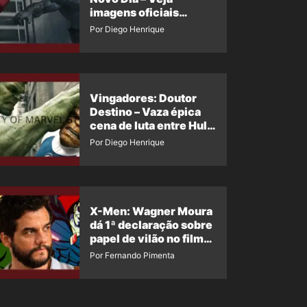
imagens oficiais
descartadas do Hulk
Por Diego Henrique
Cinza no filme
Vingadores: Doutor
Destino – Vaza épica
cena de luta entre Hulk
e o Coisa
Por Diego Henrique
X-Men: Wagner Moura
dá 1ª declaração sobre
papel de vilão no filme
da Marvel
Por Fernando Pimenta