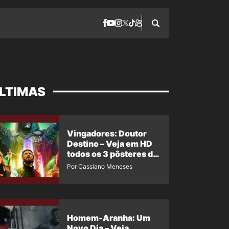
LTIMAS
Vingadores: Doutor
Destino – Veja em HD
todos os 3 pôsteres de
‘Doomsday’ + 1 imagem
Por Cassiano Meneses
oficial com os 26
heróis do filme
Homem-Aranha: Um
Novo Dia – Veja