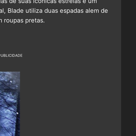
s de suas icônicas estrelas e um
al, Blade utiliza duas espadas alem de
m roupas pretas.
PUBLICIDADE