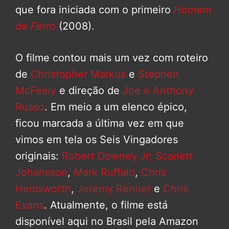
que fora iniciada com o primeiro
Homem
de Ferro
(2008).
O filme contou mais um vez com roteiro
de
Christopher Markus
e
Stephen
McFeely
e direção de
Joe e Anthony
Russo
. Em meio a um elenco épico,
ficou marcada a última vez em que
vimos em tela os Seis Vingadores
originais:
Robert Downey Jr;
Scarlett
Johansson
,
Mark Ruffalo
,
Chris
Hemsworth
,
Jeremy Renner
e
Chris
Evans
. Atualmente, o filme está
disponível aqui no Brasil pela Amazon