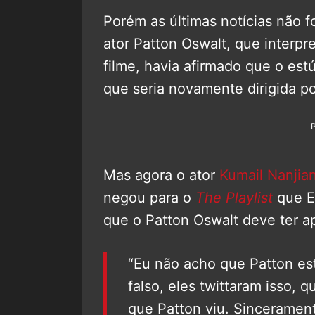
Porém as últimas notícias não f
ator Patton Oswalt, que interp
filme, havia afirmado que o est
que seria novamente dirigida p
Mas agora o ator
Kumail Nanjian
negou para o
The Playlist
que Et
que o Patton Oswalt deve ter a
“Eu não acho que Patton est
falso, eles twittaram isso, 
que Patton viu. Sinceramen