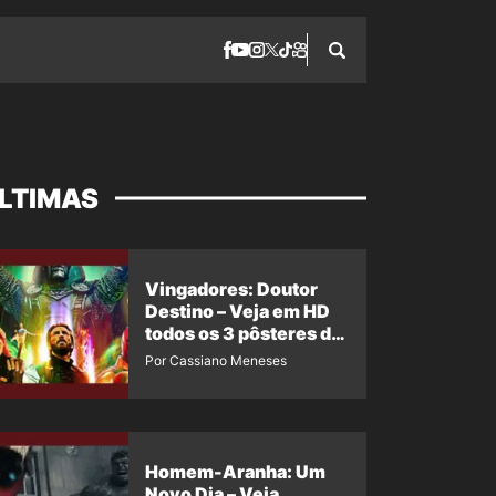
LTIMAS
Vingadores: Doutor
Destino – Veja em HD
todos os 3 pôsteres de
‘Doomsday’ + 1 imagem
Por Cassiano Meneses
oficial com os 26
heróis do filme
Homem-Aranha: Um
Novo Dia – Veja