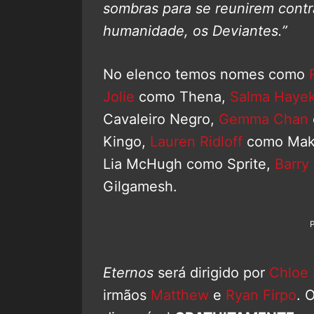
sombras para se reunirem contr
humanidade, os Deviantes.”
No elenco temos nomes como
Jolie
como Thena,
Salma Haye
Cavaleiro Negro,
Gemma Chan
Kingo,
Lauren Ridloff
como Mak
Lia McHugh como Sprite,
Barry
Gilgamesh.
Eternos
será dirigido por
Chloe
irmãos
Matthew
e
Ryan Firpo
. 