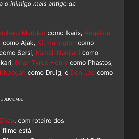
a o inimigo mais antigo da
Richard Madden
como Ikaris,
Angelina
k
como Ajak,
Kit Harington
como
como Sersi,
Kumail Nanjiani
como
kari,
Brian Tyree Henry
como Phastos,
 Kheogan
como Druig, e
Don Lee
como
PUBLICIDADE
 Zhao
, com roteiro dos
O filme está