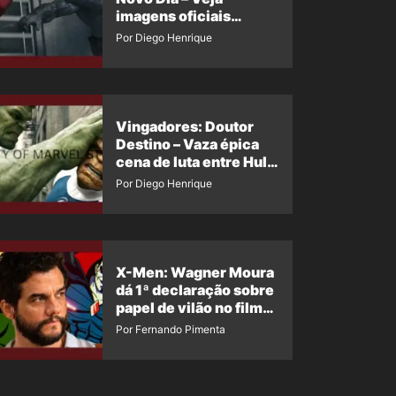
imagens oficiais
descartadas do Hulk
Por Diego Henrique
Cinza no filme
Vingadores: Doutor
Destino – Vaza épica
cena de luta entre Hulk
e o Coisa
Por Diego Henrique
X-Men: Wagner Moura
dá 1ª declaração sobre
papel de vilão no filme
da Marvel
Por Fernando Pimenta