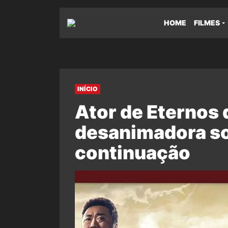
HOME
FILMES
INÍCIO
Ator de Eternos 
desanimadora so
continuação