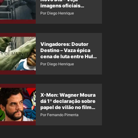
imagens oficiais
descartadas do Hulk
Por Diego Henrique
Cinza no filme
Vingadores: Doutor
Destino – Vaza épica
cena de luta entre Hulk
e o Coisa
Por Diego Henrique
X-Men: Wagner Moura
dá 1ª declaração sobre
papel de vilão no filme
da Marvel
Por Fernando Pimenta