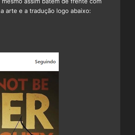
e mesmo assim batem de frente com
na arte e a tradução logo abaixo: