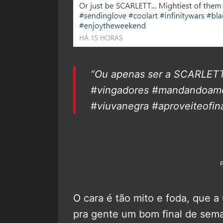
“Ou apenas ser a SCARLETT
#vingadores #mandandoamor 
#viuvanegra #aproveiteofi
O cara é tão mito e foda, que a
pra gente um bom final de sem