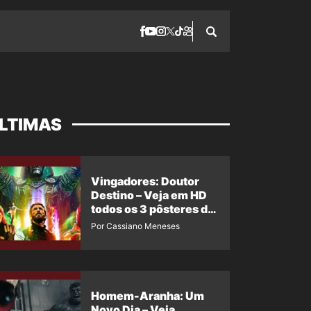
LTIMAS
Vingadores: Doutor
Destino – Veja em HD
todos os 3 pôsteres de
‘Doomsday’ + 1 imagem
Por Cassiano Meneses
oficial com os 26
heróis do filme
Homem-Aranha: Um
Novo Dia – Veja