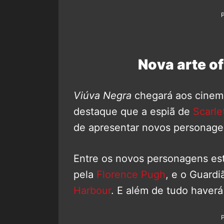
Nova arte of
Viúva Negra
chegará aos cinem
destaque que a espiã de
Scarle
de apresentar novos personag
Entre os novos personagens est
pela
Florence Pugh
, e o Guard
Harbour
. E além de tudo haverá