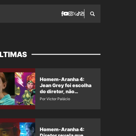
LTIMAS
Homem-Aranha 4:
Jean Grey foi escolha
do diretor, não
imposição da Marvel
Por Victor Palácio
Homem-Aranha 4:
Diretor revela que