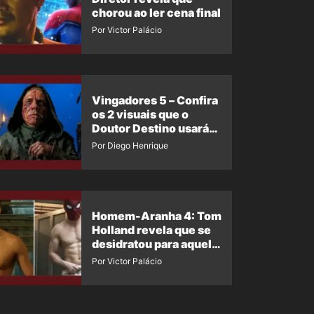
chorou ao ler cena final
Por Victor Palácio
Vingadores 5 – Confira
os 2 visuais que o
Doutor Destino usará
no filme
Por Diego Henrique
Homem-Aranha 4: Tom
Holland revela que se
desidratou para aquela
cena
Por Victor Palácio