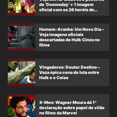
de ‘Doomsday’ + 1 imagem
oficial com os 26 heróis do
filme
Homem-Aranha: Um Novo Dia –
Veja imagens oficiais
descartadas do Hulk Cinza no
filme
Vingadores: Doutor Destino –
Vaza épica cena de luta entre
Hulk e o Coisa
X-Men: Wagner Moura dá 1ª
declaração sobre papel de vilão
no filme da Marvel