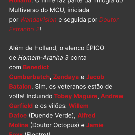
Holland
. O filme faz parte da Trilogia do
Multiverso do MCU, iniciada
por
WandaVision
e seguida por
Doutor
Estranho 2
!
Além de Holland, o elenco ÉPICO
de
Homem-Aranha 3
conta
com
Benedict
Cumberbatch
,
Zendaya
e
Jacob
Batalon
. Sim, os veteranos estão de
volta! Incluindo
Tobey Maguire
,
Andrew
Garfield
e os vilões:
Willem
Dafoe
(Duende Verde),
Alfred
Molina
(Doutor Octopus) e
Jamie
Foxx
(Electro)!