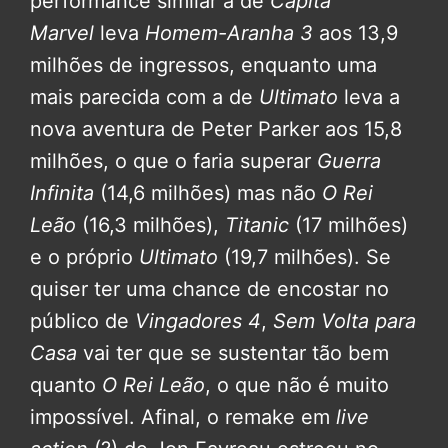
performance similar à de
Capitã
Marvel
leva
Homem-Aranha 3
aos 13,9
milhões de ingressos, enquanto uma
mais parecida com a de
Ultimato
leva a
nova aventura de Peter Parker aos 15,8
milhões, o que o faria superar
Guerra
Infinita
(14,6 milhões) mas não
O Rei
Leão
(16,3 milhões),
Titanic
(17 milhões)
e o próprio
Ultimato
(19,7 milhões). Se
quiser ter uma chance de encostar no
público de
Vingadores 4
,
Sem Volta para
Casa
vai ter que se sustentar tão bem
quanto
O Rei Leão
, o que não é muito
impossível. Afinal, o remake em
live