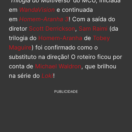
‘Trilogia do Multiverso’
do MCU, iniciada
em
WandaVision
e continuada
em
Homem-Aranha 3
! Com a saída do
diretor
Scott Derrickson
,
Sam Raimi
(da
trilogia do
Homem-Aranha
de
Tobey
Maguire
) foi confirmado como o
substituto na direção! O roteiro ficou por
conta de
Michael Waldron
, que brilhou
na série do
Loki
!
PUBLICIDADE