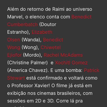
Além do retorno de Raimi ao universo
Marvel, o elenco conta com
Benedict
Cumberbatch
(Doutor
Estranho),
Elizabeth
Olsen
(Wanda),
Benedict
Wong
(Wong),
Chiwetel
Ejiofor
(Mordo),
Rachel McAdams
(Christine Palmer) e
Xochitl Gomez
(America Chavez). E uma bomba:
Patrick
Stewart
está confirmado e voltará como
o Professor Xavier! O filme já está em
exibição nos cinemas brasileiros, com
sessões em 2D e 3D. Corre lá pra