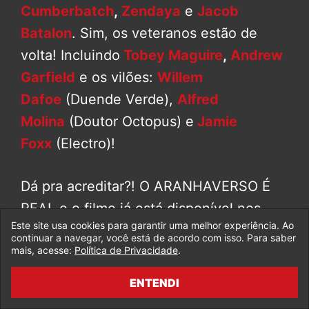
Cumberbatch
,
Zendaya
e
Jacob
Batalon
. Sim, os veteranos estão de
volta! Incluindo
Tobey Maguire
,
Andrew
Garfield
e os vilões:
Willem
Dafoe
(Duende Verde),
Alfred
Molina
(Doutor Octopus) e
Jamie
Foxx
(Electro)!
Dá pra acreditar?! O ARANHAVERSO É
REAL e o filme já está disponível nos
Este site usa cookies para garantir uma melhor experiência. Ao
cinemas em
IMAX 3D
, 3D, e também em
continuar a navegar, você está de acordo com isso. Para saber
2D. É realmente o melhor filme do
mais, acesse:
Política de Privacidade
.
Homem-Aranha já feito? Confira a nossa
ENTENDI
crítica
CLICANDO AQUI!