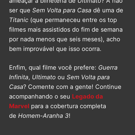
ameaçar a bilheteria de
Ultimato
? A não
ser que
Sem Volta para Casa
dê uma de
Titanic
(que permaneceu entre os top
filmes mais assistidos do fim de semana
por nada menos que seis meses), acho
bem improvável que isso ocorra.
Enfim, qual filme você prefere:
Guerra
Infinita
,
Ultimato
ou
Sem Volta para
Casa
? Comente com a gente!
Continue
acompanhando o seu
Legado da
Marvel
para a cobertura completa
de
Homem-Aranha 3
!