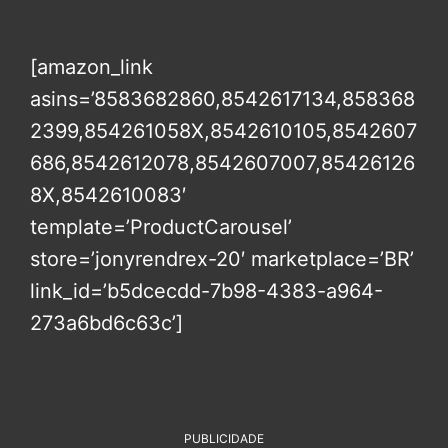
[amazon_link
asins=’8583682860,8542617134,858368
2399,854261058X,8542610105,8542607
686,8542612078,8542607007,85426126
8X,8542610083′
template=’ProductCarousel’
store=’jonyrendrex-20′ marketplace=’BR’
link_id=’b5dcecdd-7b98-4383-a964-
273a6bd6c63c’]
PUBLICIDADE