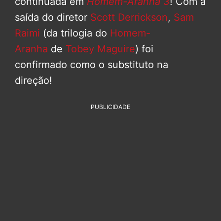
continuada em
Homem-Aranha 3
! Com a
saída do diretor
Scott Derrickson
,
Sam
Raimi
(da trilogia do
Homem-
Aranha
de
Tobey Maguire
) foi
confirmado como o substituto na
direção!
PUBLICIDADE