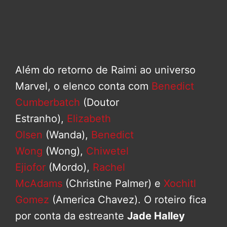
Além do retorno de Raimi ao universo
Marvel, o elenco conta com
Benedict
Cumberbatch
(Doutor
Estranho),
Elizabeth
Olsen
(Wanda),
Benedict
Wong
(Wong),
Chiwetel
Ejiofor
(Mordo),
Rachel
McAdams
(Christine Palmer) e
Xochitl
Gomez
(America Chavez). O roteiro fica
por conta da estreante
Jade Halley