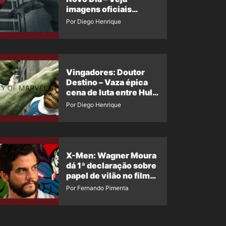
imagens oficiais
descartadas do Hulk
Por Diego Henrique
Cinza no filme
Vingadores: Doutor
Destino – Vaza épica
cena de luta entre Hulk
e o Coisa
Por Diego Henrique
X-Men: Wagner Moura
dá 1ª declaração sobre
papel de vilão no filme
da Marvel
Por Fernando Pimenta