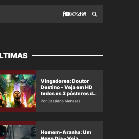
LTIMAS
Vingadores: Doutor
Destino – Veja em HD
todos os 3 pôsteres de
‘Doomsday’ + 1 imagem
Por Cassiano Meneses
oficial com os 26
heróis do filme
Homem-Aranha: Um
Novo Dia – Veja