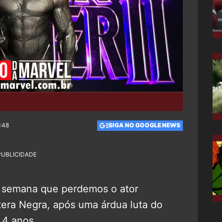
2:48
SIGA NO GOOGLE NEWS
PUBLICIDADE
 semana que perdemos o ator
tera Negra, após uma árdua luta do
 4 anos.