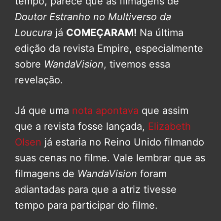
tempo, parece que as filmagens de
Doutor Estranho no Multiverso da
Loucura
já
COMEÇARAM!
Na última
edição da revista Empire, especialmente
sobre
WandaVision
, tivemos essa
revelação.
Já que uma
nota apontava
que assim
que a revista fosse lançada,
Elizabeth
Olsen
já estaria no Reino Unido filmando
suas cenas no filme. Vale lembrar que as
filmagens de
WandaVision
foram
adiantadas para que a atriz tivesse
tempo para participar do filme.