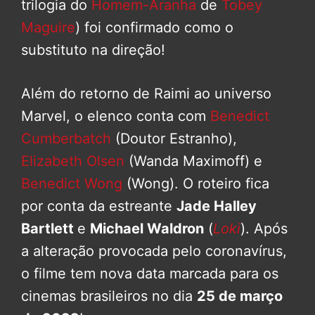
trilogia do
Homem-Aranha
de
Tobey
Maguire
) foi confirmado como o
substituto na direção!
Além do retorno de Raimi ao universo
Marvel, o elenco conta com
Benedict
Cumberbatch
(Doutor Estranho),
Elizabeth Olsen
(Wanda Maximoff) e
Benedict Wong
(Wong). O roteiro fica
por conta da estreante
Jade Halley
Bartlett
e
Michael Waldron
(
Loki
). Após
a alteração provocada pelo coronavírus,
o filme tem nova data marcada para os
cinemas brasileiros no dia
25 de março