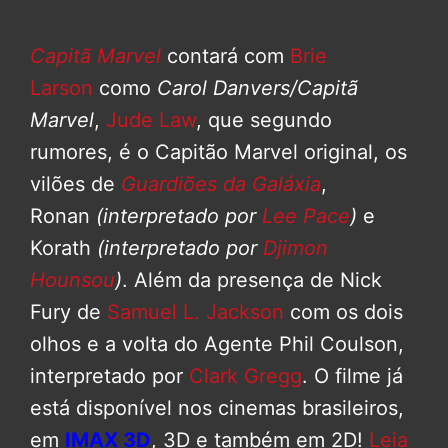
Capitã Marvel
contará com
Brie
Larson
como
Carol Danvers/Capitã
Marvel
,
Jude Law
, que segundo
rumores, é o Capitão Marvel original, os
vilões de
Guardiões da Galáxia
,
Ronan
(interpretado por
Lee Pace
)
e
Korath
(interpretado por
Djimon
Hounsou
)
. Além da presença de Nick
Fury de
Samuel L. Jackson
com os dois
olhos e a volta do Agente Phil Coulson,
interpretado por
Clark Gregg
. O filme já
está disponível nos cinemas brasileiros,
em
IMAX 3D
, 3D e também em 2D!
Leia