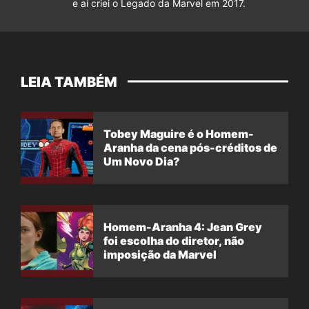
e aí criei o Legado da Marvel em 2017.
LEIA TAMBÉM
Tobey Maguire é o Homem-
Aranha da cena pós-créditos de
Um Novo Dia?
Homem-Aranha 4: Jean Grey
foi escolha do diretor, não
imposição da Marvel