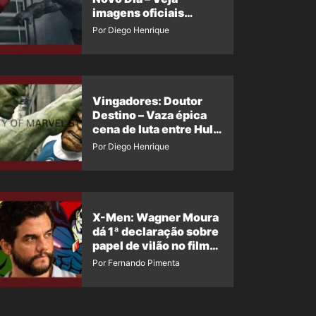
imagens oficiais
descartadas do Hulk
Por Diego Henrique
Cinza no filme
Vingadores: Doutor
Destino – Vaza épica
cena de luta entre Hulk
e o Coisa
Por Diego Henrique
X-Men: Wagner Moura
dá 1ª declaração sobre
papel de vilão no filme
da Marvel
Por Fernando Pimenta