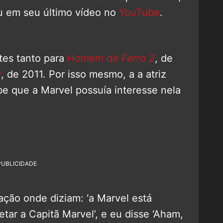
ou em seu último vídeo no
YouTube
.
stes tanto para
Homem de Ferro 2
, de
r
, de 2011. Por isso mesmo, a a atriz
e que a Marvel possuía interesse nela
PUBLICIDADE
ção onde diziam: ‘a Marvel está
tar a Capitã Marvel’, e eu disse ‘Aham,