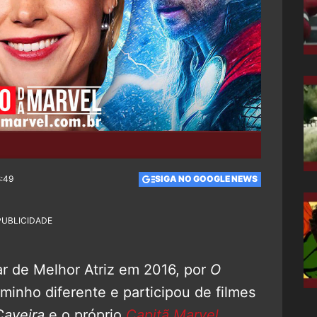
8:49
SIGA NO GOOGLE NEWS
PUBLICIDADE
ar de Melhor Atriz em 2016, por
O
minho diferente e participou de filmes
Caveira
e o próprio
Capitã Marvel
.