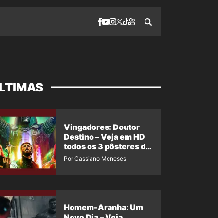
LTIMAS
Vingadores: Doutor
Destino – Veja em HD
todos os 3 pôsteres de
‘Doomsday’ + 1 imagem
Por Cassiano Meneses
oficial com os 26
heróis do filme
Homem-Aranha: Um
Novo Dia – Veja