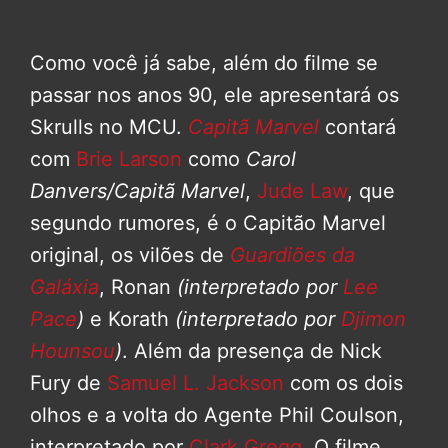
Como você já sabe, além do filme se
passar nos anos 90, ele apresentará os
Skrulls no MCU.
Capitã Marvel
contará
com
Brie Larson
como
Carol
Danvers/Capitã Marvel
,
Jude Law
, que
segundo rumores, é o Capitão Marvel
original, os vilões de
Guardiões da
Galáxia
, Ronan
(interpretado por
Lee
Pace
)
e Korath
(interpretado por
Djimon
Hounsou
)
. Além da presença de Nick
Fury de
Samuel L. Jackson
com os dois
olhos e a volta do Agente Phil Coulson,
interpretado por
Clark Gregg
. O filme