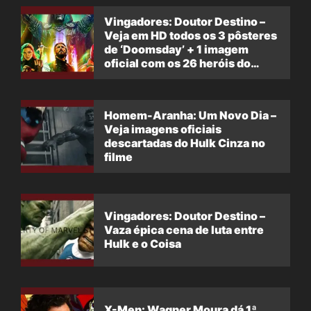
Vingadores: Doutor Destino –
Veja em HD todos os 3 pôsteres
de ‘Doomsday’ + 1 imagem
oficial com os 26 heróis do
filme
Homem-Aranha: Um Novo Dia –
Veja imagens oficiais
descartadas do Hulk Cinza no
filme
Vingadores: Doutor Destino –
Vaza épica cena de luta entre
Hulk e o Coisa
X-Men: Wagner Moura dá 1ª