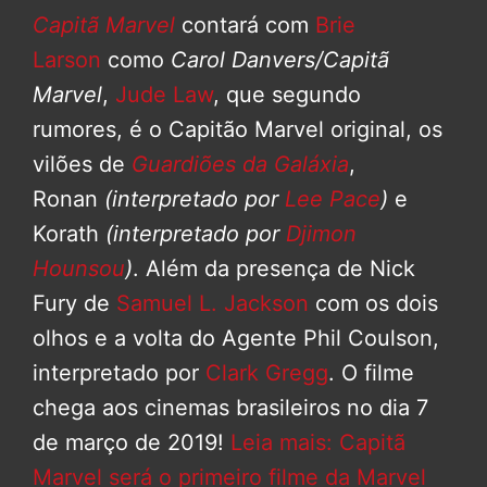
Capitã Marvel
contará com
Brie
Larson
como
Carol Danvers/Capitã
Marvel
,
Jude Law
, que segundo
rumores, é o Capitão Marvel original, os
vilões de
Guardiões da Galáxia
,
Ronan
(interpretado por
Lee Pace
)
e
Korath
(interpretado por
Djimon
Hounsou
)
. Além da presença de Nick
Fury de
Samuel L. Jackson
com os dois
olhos e a volta do Agente Phil Coulson,
interpretado por
Clark Gregg
. O filme
chega aos cinemas brasileiros no dia 7
de março de 2019!
Leia mais: Capitã
Marvel será o primeiro filme da Marvel