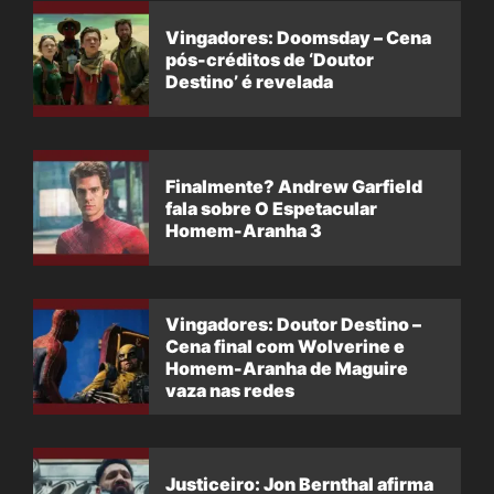
Vingadores: Doomsday – Cena
pós-créditos de ‘Doutor
Destino’ é revelada
Finalmente? Andrew Garfield
fala sobre O Espetacular
Homem-Aranha 3
Vingadores: Doutor Destino –
Cena final com Wolverine e
Homem-Aranha de Maguire
vaza nas redes
Justiceiro: Jon Bernthal afirma