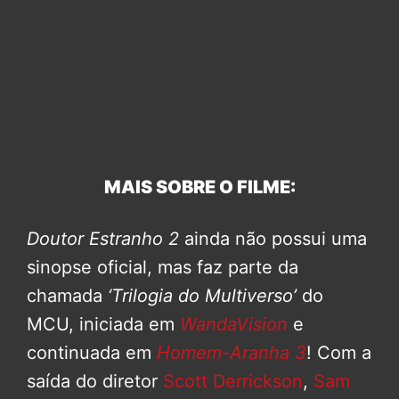
MAIS SOBRE O FILME:
Doutor Estranho 2
ainda não possui uma
sinopse oficial, mas faz parte da
chamada
‘Trilogia do Multiverso’
do
MCU, iniciada em
WandaVision
e
continuada em
Homem-Aranha 3
! Com a
saída do diretor
Scott Derrickson
,
Sam