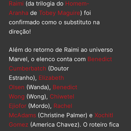
Raimi
(da trilogia do
Homem-
Aranha
de
Tobey Maguire
) foi
confirmado como o substituto na
direção!
Além do retorno de Raimi ao universo
Marvel, o elenco conta com
Benedict
Cumberbatch
(Doutor
Estranho),
Elizabeth
Olsen
(Wanda),
Benedict
Wong
(Wong),
Chiwetel
Ejiofor
(Mordo),
Rachel
McAdams
(Christine Palmer) e
Xochitl
Gomez
(America Chavez). O roteiro fica