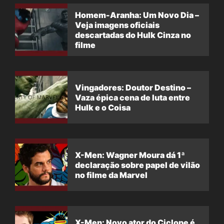
Homem-Aranha: Um Novo Dia –
Veja imagens oficiais
descartadas do Hulk Cinza no
filme
Vingadores: Doutor Destino –
Vaza épica cena de luta entre
Hulk e o Coisa
X-Men: Wagner Moura dá 1ª
declaração sobre papel de vilão
no filme da Marvel
X-Men: Novo ator do Ciclope é