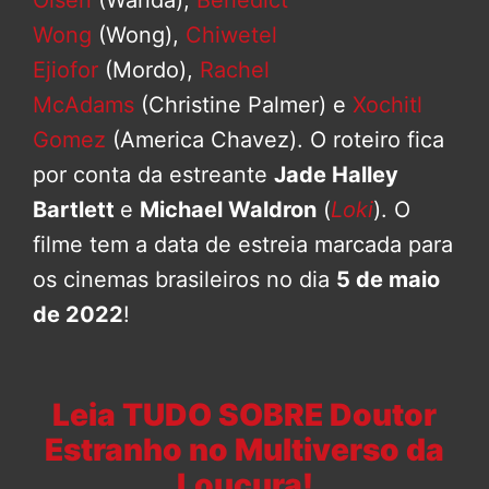
Olsen
(Wanda),
Benedict
Wong
(Wong),
Chiwetel
Ejiofor
(Mordo),
Rachel
McAdams
(Christine Palmer) e
Xochitl
Gomez
(America Chavez). O roteiro fica
por conta da estreante
Jade Halley
Bartlett
e
Michael Waldron
(
Loki
). O
filme tem a data de estreia marcada para
os cinemas brasileiros no dia
5 de maio
de 2022
!
Leia TUDO SOBRE Doutor
Estranho no Multiverso da
Loucura!