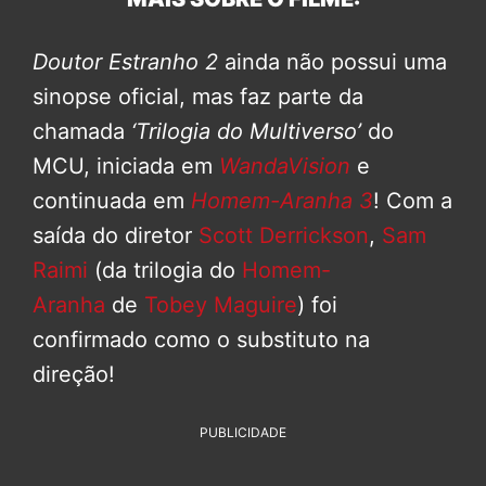
Doutor Estranho 2
ainda não possui uma
sinopse oficial, mas faz parte da
chamada
‘Trilogia do Multiverso’
do
MCU, iniciada em
WandaVision
e
continuada em
Homem-Aranha 3
! Com a
saída do diretor
Scott Derrickson
,
Sam
Raimi
(da trilogia do
Homem-
Aranha
de
Tobey Maguire
) foi
confirmado como o substituto na
direção!
PUBLICIDADE