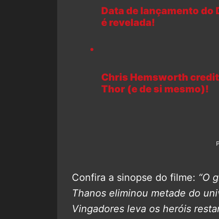
Data de lançamento do 
é revelada!
Chris Hemsworth credita
Thor (e de si mesmo)!
Confira a sinopse do filme:
“O g
Thanos eliminou metade do univ
Vingadores leva os heróis rest