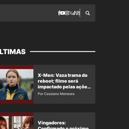
LTIMAS
X-Men: Vaza trama do
reboot; filme será
impactado pelas ações
de Jean Grey em
Por Cassiano Meneses
Homem-Aranha 4
Vingadores:
Confirmado o próximo