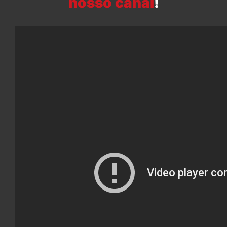
nosso canal
!