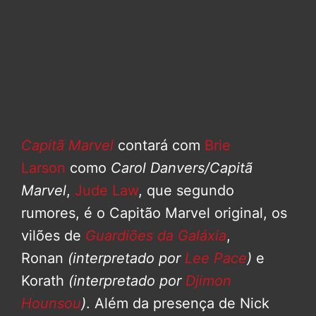
Capitã Marvel
contará com
Brie
Larson
como
Carol Danvers/Capitã
Marvel
,
Jude Law
, que segundo
rumores, é o Capitão Marvel original, os
vilões de
Guardiões da Galáxia
,
Ronan
(interpretado por
Lee Pace
)
e
Korath
(interpretado por
Djimon
Hounsou
)
. Além da presença de Nick