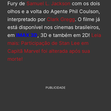
Fury de
Samuel L. Jackson
com os dois
olhos e a volta do Agente Phil Coulson,
interpretado por
Clark Gregg
. O filme já
está disponível nos cinemas brasileiros,
em
IMAX 3D
, 3D e também em 2D!
Leia
mais: Participação de Stan Lee em
Capitã Marvel foi alterada após sua
morte!
PUBLICIDADE