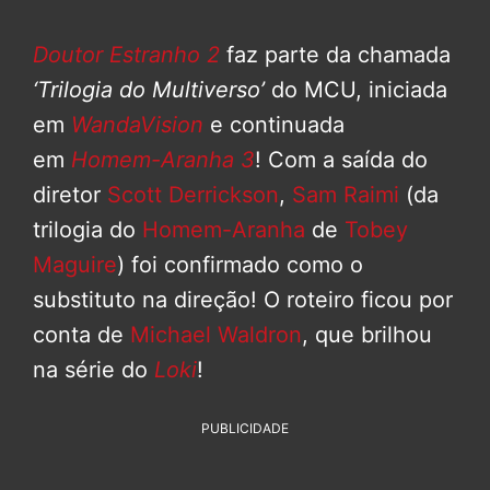
Doutor Estranho 2
faz parte da chamada
‘Trilogia do Multiverso’
do MCU, iniciada
em
WandaVision
e continuada
em
Homem-Aranha 3
! Com a saída do
diretor
Scott Derrickson
,
Sam Raimi
(da
trilogia do
Homem-Aranha
de
Tobey
Maguire
) foi confirmado como o
substituto na direção! O roteiro ficou por
conta de
Michael Waldron
, que brilhou
na série do
Loki
!
PUBLICIDADE