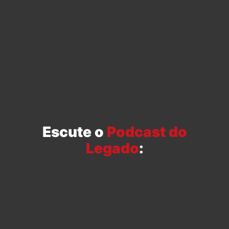
Escute o
Podcast do
Legado
: