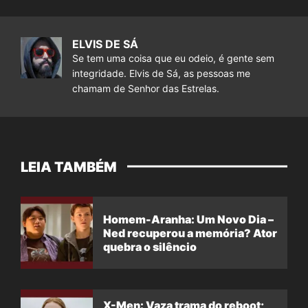
ELVIS DE SÁ
Se tem uma coisa que eu odeio, é gente sem
integridade. Elvis de Sá, as pessoas me
chamam de Senhor das Estrelas.
LEIA TAMBÉM
Homem-Aranha: Um Novo Dia –
Ned recuperou a memória? Ator
quebra o silêncio
X-Men: Vaza trama do reboot;