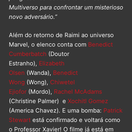
Multiverso para confrontar um misterioso
novo adversário.”
Além do retorno de Raimi ao universo
Marvel, o elenco conta com
Benedict
Cumberbatch
(Doutor
Estranho),
Elizabeth
Olsen
(Wanda),
Benedict
Wong
(Wong),
Chiwetel
Ejiofor
(Mordo),
Rachel McAdams
(Christine Palmer) e
Xochitl Gomez
(America Chavez). E uma bomba:
Patrick
Stewart
está confirmado e voltará como
o Professor Xavier! O filme já está em