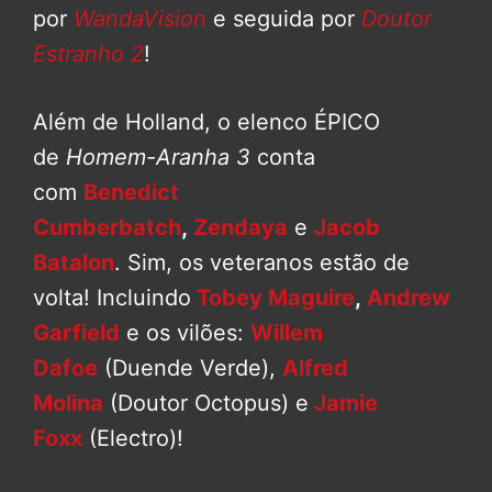
por
WandaVision
e seguida por
Doutor
Estranho 2
!
Além de Holland, o elenco ÉPICO
de
Homem-Aranha 3
conta
com
Benedict
Cumberbatch
,
Zendaya
e
Jacob
Batalon
. Sim, os veteranos estão de
volta! Incluindo
Tobey Maguire
,
Andrew
Garfield
e os vilões:
Willem
Dafoe
(Duende Verde),
Alfred
Molina
(Doutor Octopus) e
Jamie
Foxx
(Electro)!