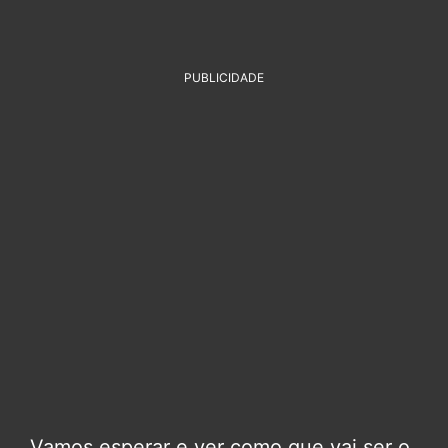
PUBLICIDADE
Vamos esperar e ver como que vai ser o