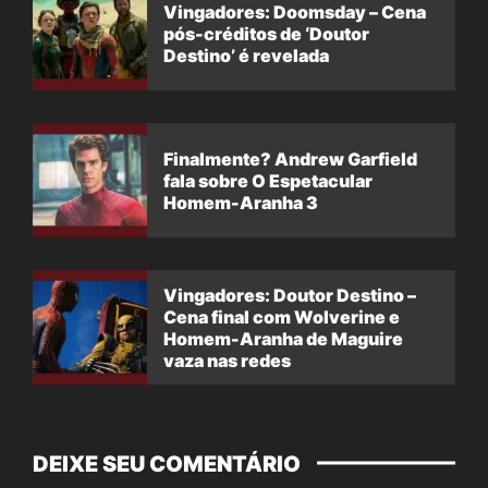
Vingadores: Doomsday – Cena
pós-créditos de ‘Doutor
Destino’ é revelada
Finalmente? Andrew Garfield
fala sobre O Espetacular
Homem-Aranha 3
Vingadores: Doutor Destino –
Cena final com Wolverine e
Homem-Aranha de Maguire
vaza nas redes
DEIXE SEU COMENTÁRIO